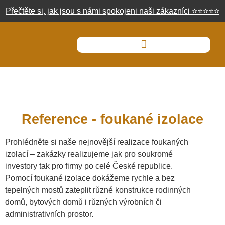
Přečtěte si, jak jsou s námi spokojeni naši zákazníci
⭐
⭐
⭐
⭐
⭐
Reference - foukané izolace
Prohlédněte si naše nejnovější realizace foukaných
izolací – zakázky realizujeme jak pro soukromé
investory tak pro firmy po celé České republice.
Pomocí foukané izolace dokážeme rychle a bez
tepelných mostů zateplit různé konstrukce rodinných
domů, bytových domů i různých výrobních či
administrativních prostor.