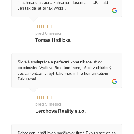
" fachmanů a žádná zahraňiční fušeřina ... UK ...atd..!!
Jen tak dál ať to tak vydrží.
před 6 měsíci
Tomas Hrdlicka
Skvělá spolupráce a perfektní komunikace už od
objednávky. Vyšli vstříc s termínem, přijeli v ohlášený
čas a montážníci byli také moc milí a komunikativní.
Dekujeme!
před 9 měsíci
Lerchova Reality s.r.o.
Dobrý den, chtěl bych poděkovat firmě Ekoizolace.cz za