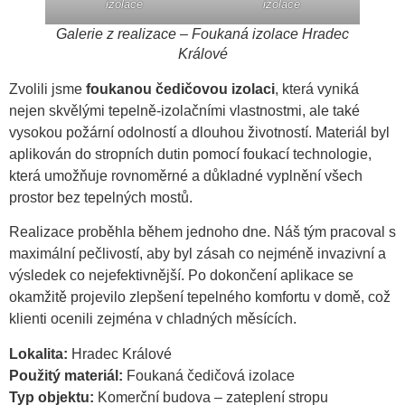
izolace
izolace
Galerie z realizace – Foukaná izolace Hradec
Králové
Zvolili jsme
foukanou čedičovou izolaci
, která vyniká
nejen skvělými tepelně-izolačními vlastnostmi, ale také
vysokou požární odolností a dlouhou životností. Materiál byl
aplikován do stropních dutin pomocí foukací technologie,
která umožňuje rovnoměrné a důkladné vyplnění všech
prostor bez tepelných mostů.
Realizace proběhla během jednoho dne. Náš tým pracoval s
maximální pečlivostí, aby byl zásah co nejméně invazivní a
výsledek co nejefektivnější. Po dokončení aplikace se
okamžitě projevilo zlepšení tepelného komfortu v domě, což
klienti ocenili zejména v chladných měsících.
Lokalita:
Hradec Králové
Použitý materiál:
Foukaná čedičová izolace
Typ objektu:
Komerční budova – zateplení stropu