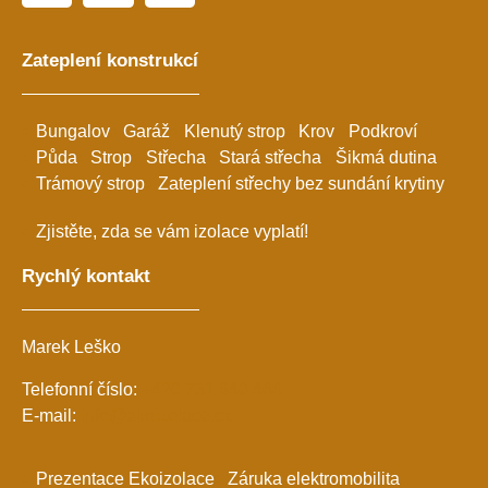
Zateplení konstrukcí
Bungalov
Garáž
Klenutý strop
Krov
Podkroví
Půda
Strop
Střecha
Stará střecha
Šikmá dutina
Trámový strop
Zateplení střechy bez sundání krytiny
Zjistěte, zda se vám izolace vyplatí!
Rychlý kontakt
Marek Leško
Telefonní číslo:
+420 731 640 466
E-mail:
info@ekoizolace.cz
Prezentace Ekoizolace
Záruka elektromobilita