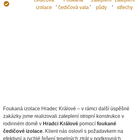
,
,
,
izolace:
izolace
čedičová vata
půdy
střechy
Foukaná izolace Hradec Králové – v rámci další úspěšné
zakázky jsme realizovali zateplení stropní konstrukce v
rodinném domě v
Hradci Králové
pomocí
foukané
čedičové izolace
. Klient nás oslovil s požadavkem na
efektivní a rychlé řešení tepelných ztrát v podkrovních