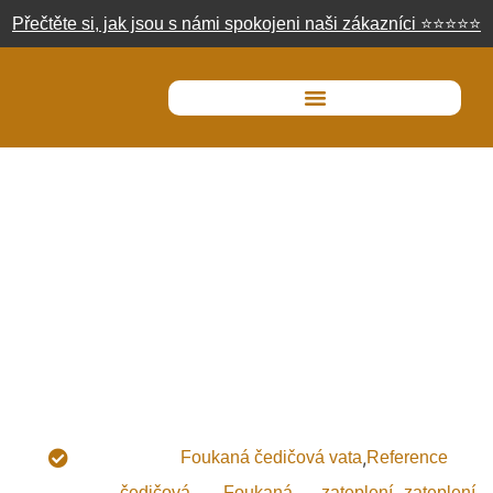
Přečtěte si, jak jsou s námi spokojeni naši zákazníci
⭐
⭐
⭐
⭐
⭐
Foukaná izolace Hradec
Králové, 2025
,
Typ izolace:
Foukaná čedičová vata
Reference
Použití
čedičová
Foukaná
zateplení
zateplení