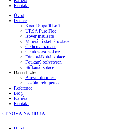
Kariéra
Kontakt
Úvod
Izolace
Knauf Supafil Loft
URSA Pure Floc
Isover Insulsafe
Minerální skelná izolace
Čedičová izolace
Celulozová izolace
Dřevovláknitá izolace
Foukaný polystyren
Stříkaná izolace
Další služby
Blower door test
Lokální rekuperace
Reference
Blog
Kariéra
Kontakt
CENOVÁ NABÍDKA
Úvod