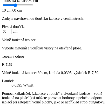
Tloušťka izolace
30 cm
10 cm
60 cm
Zadejte navrhovanou tloušťku izolace v centimetrech.
Přesná tloušťka
cm
Volně foukaná izolace
Vyberte materiál a tloušťku vrstvy na otevřené ploše.
Tepelný odpor
R
7,59
Volně foukaná izolace: 30 cm, lambda 0,0395, výsledek R 7,59.
Lambda
0,0395 W/mK
Pomocí kalkulaček („Izolace v rolích“ a „Foukaná izolace – volně
foukaná na ploše“ ) si můžete porovnat hodnoty tepelného odporu
izolací při zateplení volné plochy, jako je například strop bungalovu.