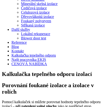
Minerální skelná izolace
Čedičová izolace
Celulozová izolace
Dřevovláknitá izolace
Foukaný polystyren
Stříkaná izolace
Další služby
Lokální rekuperace
Blower door test
Reference
Blog
Kontakt
Kalkulačka tepelného odporu
Najít pracovníka EKIS
CENOVÁ NABÍDKA
Kalkulačka tepelného odporu izolací
Porovnání foukané izolace a izolace v
rolích
Pomocí kalkulaček si můžete porovnat hodnoty tepelného odporu
izolací –
při zateplení volné plochy
jako je například strop