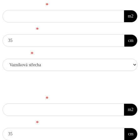
Plocha konstrukce
*
m2
Výška izolace
*
cm
Typ střechy
*
Vodorovná zaklopená dutina - zadejte prosím parametry
Plocha konstrukce
*
m2
Výška izolace
*
cm