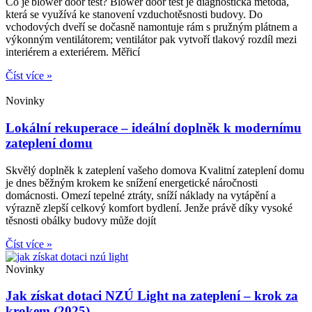
Co je blower door test? Blower door test je diagnostická metoda,
která se využívá ke stanovení vzduchotěsnosti budovy. Do
vchodových dveří se dočasně namontuje rám s pružným plátnem a
výkonným ventilátorem; ventilátor pak vytvoří tlakový rozdíl mezi
interiérem a exteriérem. Měřicí
Číst více »
Novinky
Lokální rekuperace – ideální doplněk k modernímu
zateplení domu
Skvělý doplněk k zateplení vašeho domova Kvalitní zateplení domu
je dnes běžným krokem ke snížení energetické náročnosti
domácnosti. Omezí tepelné ztráty, sníží náklady na vytápění a
výrazně zlepší celkový komfort bydlení. Jenže právě díky vysoké
těsnosti obálky budovy může dojít
Číst více »
Novinky
Jak získat dotaci NZÚ Light na zateplení – krok za
krokem (2025)