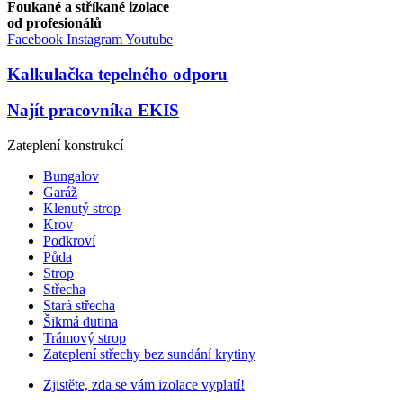
Foukané a stříkané izolace
od profesionálů
Facebook
Instagram
Youtube
Kalkulačka tepelného odporu
Najít pracovníka EKIS
Zateplení konstrukcí
Bungalov
Garáž
Klenutý strop
Krov
Podkroví
Půda
Strop
Střecha
Stará střecha
Šikmá dutina
Trámový strop
Zateplení střechy bez sundání krytiny
Zjistěte, zda se vám izolace vyplatí!