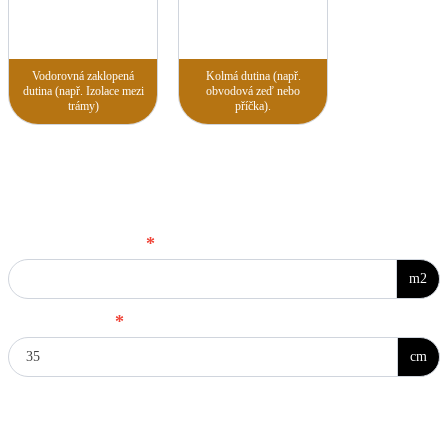
Vodorovná zaklopená
Kolmá dutina (např.
dutina (např. Izolace mezi
obvodová zeď nebo
trámy)
příčka).
Konstrukce
Šikmá střecha nebo šikmá dutina - zadejte prosím parametry
Plocha konstrukce
*
m2
Výška izolace
*
cm
Vodorovná volná plocha - zadejte prosím parametry