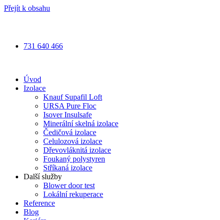
Přejít k obsahu
Přečtěte si, jak jsou s námi spokojeni naši zákazníci
⭐
⭐
⭐
⭐
⭐
731 640 466
Úvod
Izolace
Knauf Supafil Loft
URSA Pure Floc
Isover Insulsafe
Minerální skelná izolace
Čedičová izolace
Celulozová izolace
Dřevovláknitá izolace
Foukaný polystyren
Stříkaná izolace
Další služby
Blower door test
Lokální rekuperace
Reference
Blog