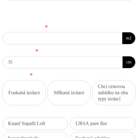
Kolmá dutina - zadejte prosím parametry
Plocha konstrukce
*
m2
Výška izolace
*
cm
Typ izolace
*
Chci cenovou
Foukaná izolace
Stříkaná izolace
nabídku na oba
typy izolací
Vyberte typ foukané izolace
Knauf Supafil Loft
URSA pure floc