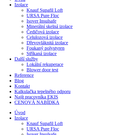
Izolace
Knauf Supafil Loft
URSA Pure Floc
Isover Insulsafe
Minerální skelná izolace
Čedičová izolace
Celulozová izolace
Dřevovláknitá izolace
Foukaný polystyren
Stříkaná izolace
Další služby
Lokální rekuperace
Blower door test
Reference
Blog
Kontakt
Kalkulačka tepelného odporu
Najít pracovníka EKIS
CENOVÁ NABÍDKA
Úvod
Izolace
Knauf Supafil Loft
URSA Pure Floc
Isover Insulsafe