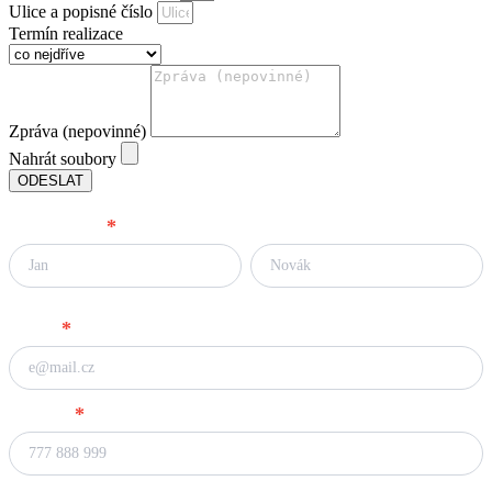
Ulice a popisné číslo
Termín realizace
Zpráva (nepovinné)
Nahrát soubory
ODESLAT
Foukaná
Kontaktní informace
izolace
Vaše jméno
*
kalkulačka
Jméno
Příjmení
Jméno
Příjmení
Email
*
Telefon
*