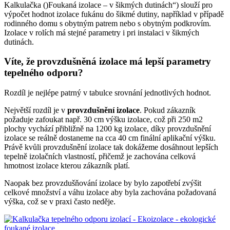
Kalkulačka ()Foukaná izolace – v šikmých dutinách“) slouží pro
výpočet hodnot izolace fukánu do šikmé dutiny, například v případě
rodinného domu s obytným patrem nebo s obytným podkrovím.
Izolace v rolích má stejné parametry i pri instalaci v šikmých
dutinách.
Víte, že provzdušněná izolace má lepší parametry
tepelného odporu?
Rozdíl je nejlépe patrný v tabulce srovnání jednotlivých hodnot.
Největší rozdíl je v
provzdušnění izolace
. Pokud zákazník
požaduje zafoukat např. 30 cm výšku izolace, což při 250 m2
plochy vychází přibližně na 1200 kg izolace, díky provzdušnění
izolace se reálně dostaneme na cca 40 cm finální aplikační výšku.
Právě kvůli provzdušnění izolace tak dokážeme dosáhnout lepších
tepelně izolačních vlastností, přičemž je zachována celková
hmotnost izolace kterou zákazník platí.
Naopak bez provzdušňování izolace by bylo zapotřebí zvýšit
celkové množství a váhu izolace aby byla zachována požadovaná
výška, což se v praxi často neděje.