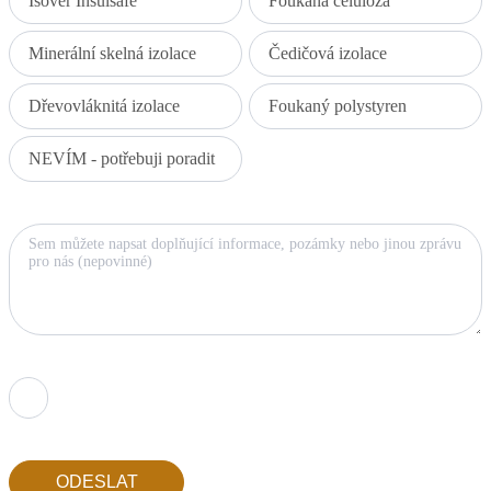
Isover Insulsafe
Foukaná celulóza
Minerální skelná izolace
Čedičová izolace
Dřevovláknitá izolace
Foukaný polystyren
NEVÍM - potřebuji poradit
Zpráva (nepovinné)
Nahrát soubory - například foto střechy (nepovinné)
ODESLAT