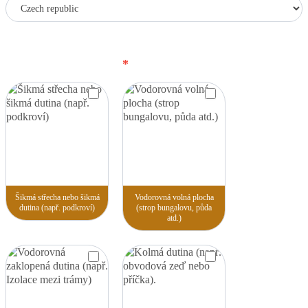
Krajina
Krajina
Adresa
Co potřebujete zateplit
*
Šikmá střecha nebo šikmá
Vodorovná volná plocha
dutina (např. podkroví)
(strop bungalovu, půda
atd.)