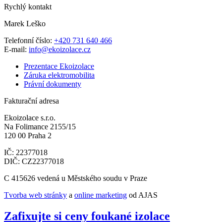
Rychlý kontakt
Marek Leško
Telefonní číslo:
+420 731 640 466
E-mail:
info@ekoizolace.cz
Prezentace Ekoizolace
Záruka elektromobilita
Právní dokumenty
Fakturační adresa
Ekoizolace s.r.o.
Na Folimance 2155/15
120 00 Praha 2
IČ: 22377018
DIČ: CZ22377018
C 415626 vedená u Městského soudu v Praze
Tvorba web stránky
a
online marketing
od AJAS
Zafixujte si ceny foukané izolace