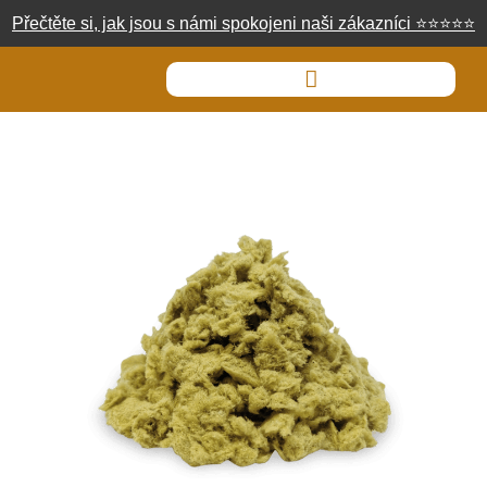
Přečtěte si, jak jsou s námi spokojeni naši zákazníci
⭐
⭐
⭐
⭐
⭐