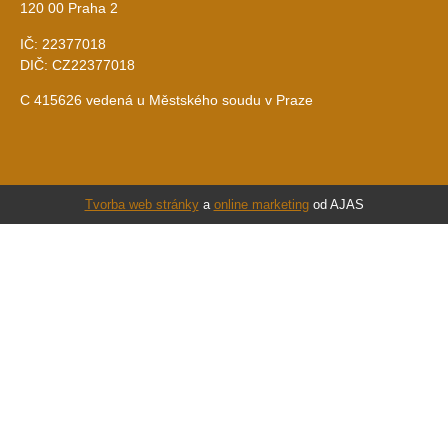
120 00 Praha 2
IČ: 22377018
DIČ: CZ22377018
C 415626 vedená u Městského soudu v Praze
Tvorba web stránky
a
online marketing
od AJAS