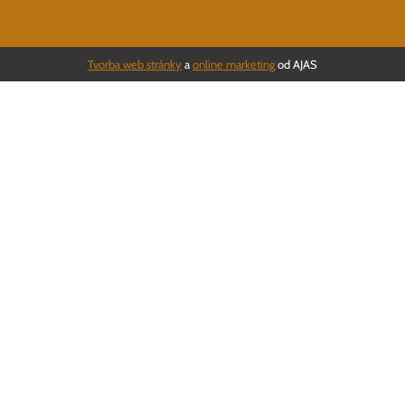
Tvorba web stránky
a
online marketing
od AJAS