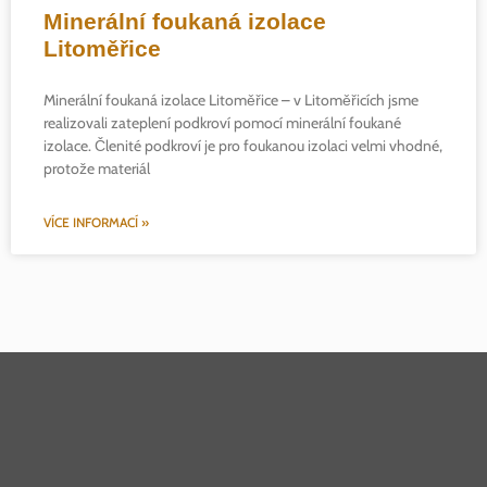
Minerální foukaná izolace
Litoměřice
Minerální foukaná izolace Litoměřice – v Litoměřicích jsme
realizovali zateplení podkroví pomocí minerální foukané
izolace. Členité podkroví je pro foukanou izolaci velmi vhodné,
protože materiál
VÍCE INFORMACÍ »