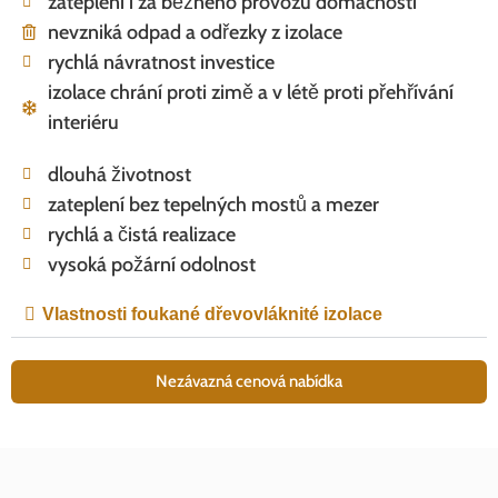
zateplení i za běžného provozu domácnosti
nevzniká odpad a odřezky z izolace
rychlá návratnost investice
izolace chrání proti zimě a v létě proti přehřívání
interiéru
dlouhá životnost
zateplení bez tepelných mostů a mezer
rychlá a čistá realizace
vysoká požární odolnost
Vlastnosti foukané dřevovláknité izolace
Nezávazná cenová nabídka