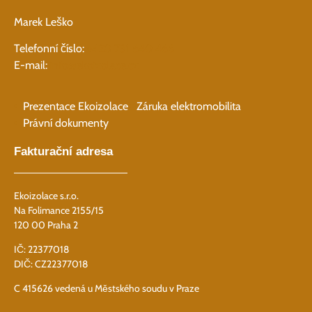
Marek Leško
Telefonní číslo:
+420 731 640 466
E-mail:
info@ekoizolace.cz
Prezentace Ekoizolace
Záruka elektromobilita
Právní dokumenty
Fakturační adresa
Ekoizolace s.r.o.
Na Folimance 2155/15
120 00 Praha 2
IČ: 22377018
DIČ: CZ22377018
C 415626 vedená u Městského soudu v Praze