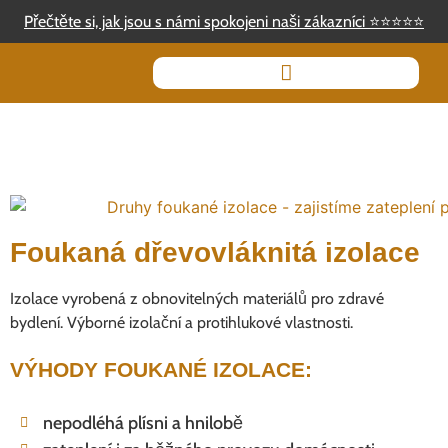
Přečtěte si, jak jsou s námi spokojeni naši zákazníci
⭐
⭐
⭐
⭐
⭐
Foukaná dřevovláknitá izolace
Izolace vyrobená z obnovitelných materiálů pro zdravé
bydlení. Výborné izolační a protihlukové vlastnosti.
VÝHODY FOUKANÉ IZOLACE:
nepodléhá plísni a hnilobě