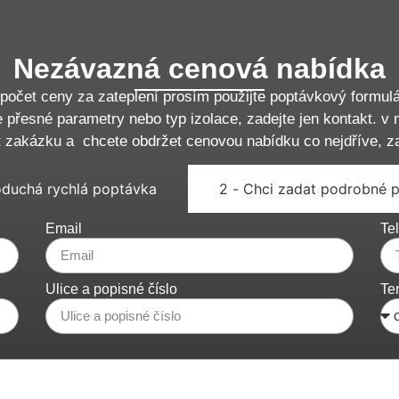
Nezávazná cenová nabídka
počet ceny za zateplení prosím použijte poptávkový formulá
 přesné parametry nebo typ izolace, zadejte jen kontakt. v 
t zakázku a chcete obdržet cenovou nabídku co nejdříve, z
oduchá rychlá poptávka
2 - Chci zadat podrobné 
Email
Tel
Ulice a popisné číslo
Te