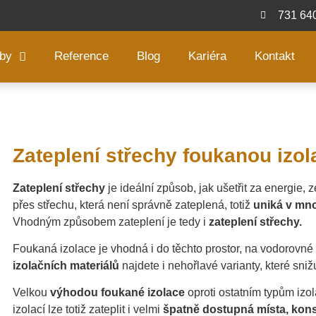
731 64
žby
Reference
Blog
Kariéra
Kontakt
Zateplení střechy foukanou izol
Zateplení střechy
je ideální způsob, jak ušetřit za energie,
přes střechu, která není správně zateplená, totiž
uniká v mno
Vhodným způsobem zateplení je tedy i
zateplení střechy.
Foukaná izolace je vhodná i do těchto prostor, na vodorovné
izolačních materiálů
najdete i nehořlavé varianty, které snižu
Velkou
výhodou foukané izolace
oproti ostatním typům izol
izolací lze totiž zateplit i velmi
špatně dostupná místa, kons