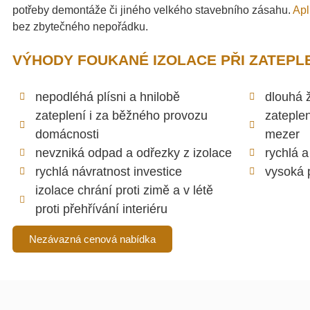
potřeby demontáže či jiného velkého stavebního zásahu.
Apl
bez zbytečného nepořádku.
VÝHODY FOUKANÉ IZOLACE PŘI ZATEPLE
nepodléhá plísni a hnilobě
dlouhá ž
zateplení i za běžného provozu
zateple
domácnosti
mezer
nevzniká odpad a odřezky z izolace
rychlá a
rychlá návratnost investice
vysoká 
izolace chrání proti zimě a v létě
proti přehřívání interiéru
Nezávazná cenová nabídka