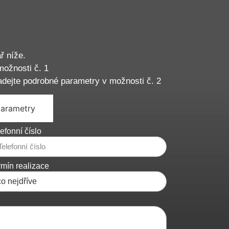
ř níže.
možnosti č. 1
adejte podrobné parametry v možnosti č. 2
parametry
efonní číslo
rmín realizace