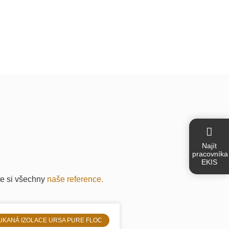
Najít
pracovníka
EKIS
te si všechny
naše reference.
UKANÁ IZOLACE URSA PURE FLOC