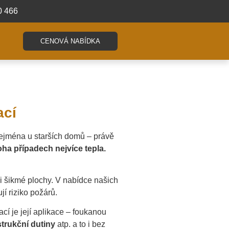
0 466
CENOVÁ NABÍDKA
ací
 zejména u starších domů – právě
ha případech nejvíce tepla.
 i šikmé plochy. V nabídce našich
jí riziko požárů.
ací je její aplikace – foukanou
trukční dutiny
atp. a to i bez