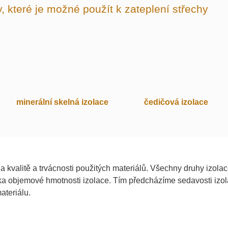
y, které je možné použít k zateplení střechy
čedičová izolace
minerální skelná izolace
na kvalitě a trvácnosti použitých materiálů. Všechny druhy izola
ška objemové hmotnosti izolace. Tím předcházíme sedavosti izo
ateriálu.