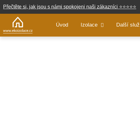
Přečtěte si, jak jsou s námi spokojeni naši zákazníci
⭐
⭐
⭐
⭐
⭐
Úvod
Izolace
Další slu