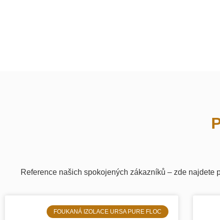
P
Reference našich spokojených zákazníků – zde najdete p
FOUKANÁ IZOLACE URSA PURE FLOC