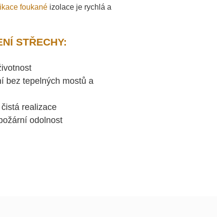
ikace foukané
izolace je rychlá a
NÍ STŘECHY:
ivotnost
ní bez tepelných mostů a
 čistá realizace
požární odolnost