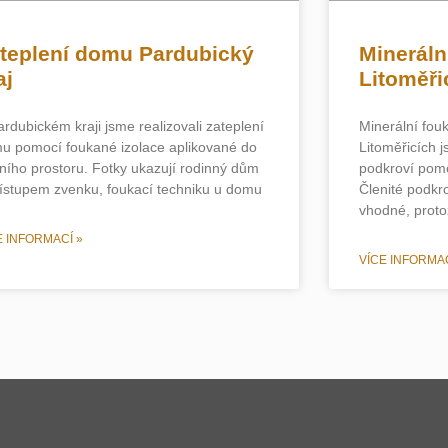
teplení domu Pardubický
Mineráln
aj
Litoměři
ardubickém kraji jsme realizovali zateplení
Minerální fouk
u pomocí foukané izolace aplikované do
Litoměřicích j
ního prostoru. Fotky ukazují rodinný dům
podkroví pomo
řístupem zvenku, foukací techniku u domu
Členité podkro
vhodné, proto
E INFORMACÍ »
VÍCE INFORMAC