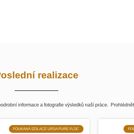
oslední realizace
odrobní informace a fotografie výsledků naší práce. Prohlédně
FOUKANÁ IZOLACE URSA PURE FLOC
FO