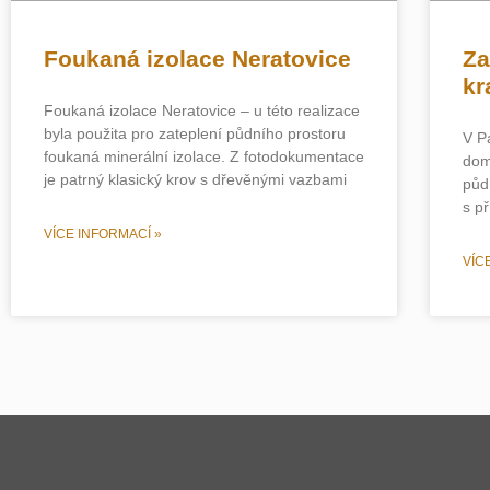
Foukaná izolace Neratovice
Za
kr
Foukaná izolace Neratovice – u této realizace
byla použita pro zateplení půdního prostoru
V P
foukaná minerální izolace. Z fotodokumentace
dom
je patrný klasický krov s dřevěnými vazbami
půd
s p
VÍCE INFORMACÍ »
VÍC