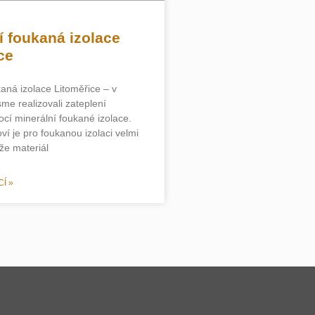
í foukaná izolace
ce
aná izolace Litoměřice – v
sme realizovali zateplení
cí minerální foukané izolace.
ví je pro foukanou izolaci velmi
že materiál
Í »