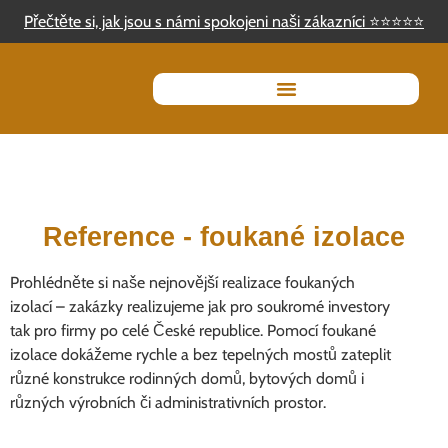
Přečtěte si, jak jsou s námi spokojeni naši zákazníci
⭐
⭐
⭐
⭐
⭐
Reference - foukané izolace
Prohlédněte si naše nejnovější realizace foukaných
izolací – zakázky realizujeme jak pro soukromé investory
tak pro firmy po celé České republice. Pomocí foukané
izolace dokážeme rychle a bez tepelných mostů zateplit
různé konstrukce rodinných domů, bytových domů i
různých výrobních či administrativních prostor.