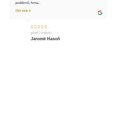
problémů, firma...
číst více »
před 2 měsíci
Jaromír Hasoň