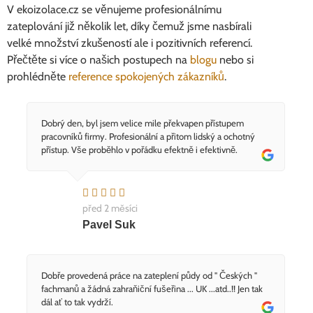
V ekoizolace.cz se věnujeme profesionálnímu
zateplování již několik let, díky čemuž jsme nasbírali
velké množství zkušeností ale i pozitivních referencí.
Přečtěte si více o našich postupech na
blogu
nebo si
prohlédněte
reference spokojených zákazníků
.
Dobrý den, byl jsem velice mile překvapen přístupem
pracovníků firmy. Profesionální a přitom lidský a ochotný
přístup. Vše proběhlo v pořádku efektně i efektivně.
před 2 měsíci
Pavel Suk
Dobře provedená práce na zateplení půdy od " Českých "
fachmanů a žádná zahraňiční fušeřina ... UK ...atd..!! Jen tak
dál ať to tak vydrží.