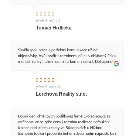
před 6 měsíci
Tomas Hrdlicka
Skvělá spolupráce a perfektní komunikace už od
objednávky. Vyšli vstříc s termínem, přijeli v ohlášený čas a
montážníci byli také moc milí a komunikativní. Dekujeme!
před 9 měsíci
Lerchova Reality s.r.o.
Dobrý den, chtěl bych poděkovat firmě Ekoizolace.cz za
vstřícnost, co se týče ceny i termínu realizace nafoukání
izolace pod střechu chaty ve Stradonicích u Nižboru.
Samotné foukání proběhlo během dvou hodin naprosto bez