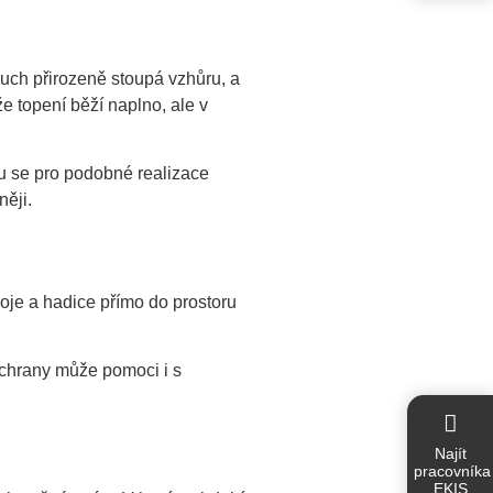
duch přirozeně stoupá vzhůru, a
e topení běží naplno, ale v
opu se pro podobné realizace
něji.
roje a hadice přímo do prostoru
ochrany může pomoci i s
Najít
pracovníka
EKIS