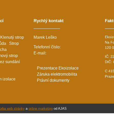
cí
Rychlý kontakt
Fakt
Ekoiz
Klenutý strop
Marek Leško
Na Fo
ůda
Strop
Telefonní číslo:
+420 731 640 466
120 0
echa
E-mail:
info@ekoizolace.cz
mový strop
IČ: 2
bez sundání
DIČ:
Prezentace Ekoizolace
C 415
Záruka elektromobilita
Praz
m izolace
Právní dokumenty
orba web stránky
a
online marketing
od AJAS