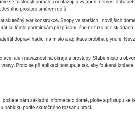
zimě se místnosti pomaleji ochlazují a vytápění nemusí dohánět 
střešního prostoru směrem dolů.
at skutečný tvar konstrukce. Stropy ve starších i novějších do
eriál se těmto podmínkám přizpůsobí lépe než izolace skládaná
ateriál dopraví hadicí na místo a aplikace probíhá plynule. Ne
 izolace, ale i návaznost na okraje a prostupy. Slabé místo u ob
vrstvy. Proto se při aplikaci postupuje tak, aby foukaná izolace
í, pošlete nám základní informace o domě, ploše a přístupu ke
u nabídku podle skutečného rozsahu prací.