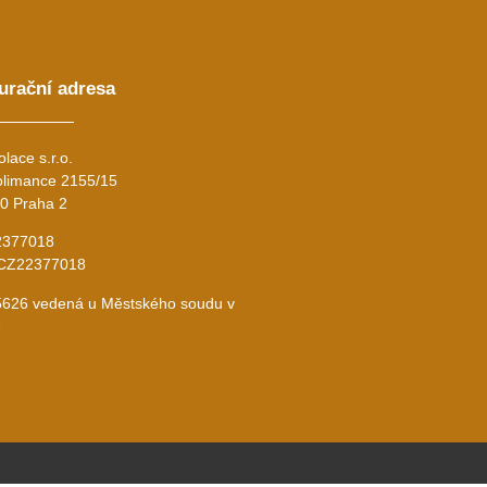
urační adresa
olace s.r.o.
limance 2155/15
0 Praha 2
2377018
 CZ22377018
626 vedená u Městského soudu v
e