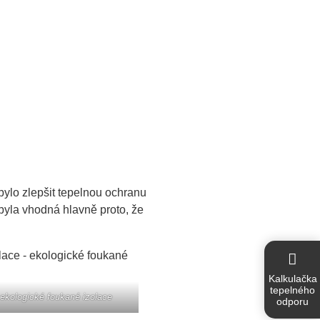
bylo zlepšit tepelnou ochranu
byla vhodná hlavně proto, že
Kalkulačka
tepelného
 ekologické foukané izolace
odporu