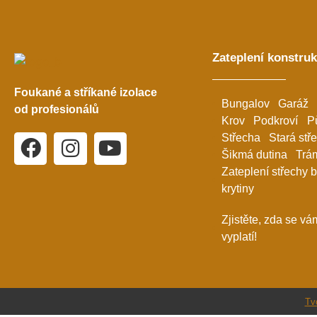
Zateplení konstruk
Foukané a stříkané izolace
Bungalov
Garáž
od profesionálů
Krov
Podkroví
P
Střecha
Stará stř
Šikmá dutina
Trá
Zateplení střechy 
krytiny
Zjistěte, zda se vá
vyplatí!
Tv