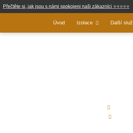
Přečtěte si, jak jsou s námi spokojeni naši zákazníci
⭐
⭐
⭐
⭐
⭐
Úvod
Izolace
Další slu
Foukaná 
Typ izo
Použití