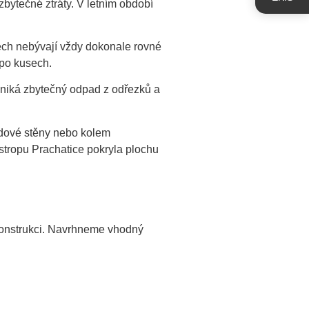
zbytečné ztráty. V letním období
mech nebývají vždy dokonale rovné
 po kusech.
vzniká zbytečný odpad z odřezků a
vodové stěny nebo kolem
 stropu Prachatice pokryla plochu
 konstrukci. Navrhneme vhodný