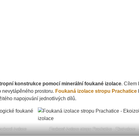
stropní konstrukce pomocí minerální foukané izolace
. Cílem 
o nevytápěného prostoru.
Foukaná izolace stropu Prachatice
žitého napojování jednotlivých dílů.
foukané izolace
Foukaná izolace stropu Prachatice - Ekoizolace -