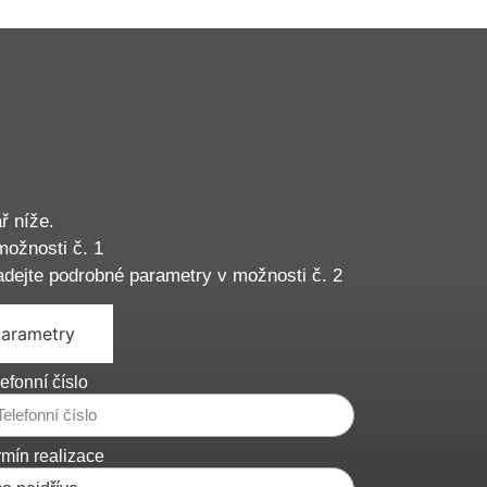
ř níže.
možnosti č. 1
adejte podrobné parametry v možnosti č. 2
parametry
efonní číslo
rmín realizace