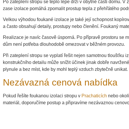
Po zateplení stropu se teplo lépe drží v obytné části domu. V 
zase izolace pomáhá zpomalit prostup tepla z přehřátého pod
Velkou výhodou foukané izolace je také její schopnost kopírov
a často obsahují detaily, prostupy nebo členění. Foukaný mat
Realizace je navíc časově úsporná. Po přípravě prostoru se m
dům není potřeba dlouhodobě omezovat v běžném provozu.
Při zateplení stropu se vyplatí řešit nejen samotnou tloušťku
konstrukčního detailu může snížit účinek jinak dobře navržené 
plynule a bez míst, kde by mohl teplý vzduch zbytečně unikat.
Nezávazná cenová nabídka
Pokud řešíte foukanou izolaci stropu v
Prachaticích
nebo okol
materiál, doporučíme postup a připravíme nezávaznou cenovo