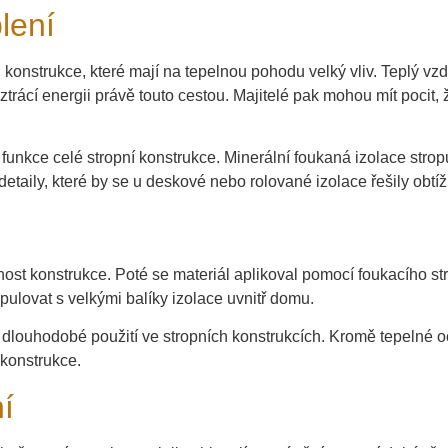
lení
onstrukce, které mají na tepelnou pohodu velký vliv. Teplý vz
rácí energii právě touto cestou. Majitelé pak mohou mít pocit, ž
la funkce celé stropní konstrukce. Minerální foukaná izolace str
detaily, které by se u deskové nebo rolované izolace řešily obtíž
nost konstrukce. Poté se materiál aplikoval pomocí foukacího st
ipulovat s velkými balíky izolace uvnitř domu.
o dlouhodobé použití ve stropních konstrukcích. Kromě tepelné 
 konstrukce.
í