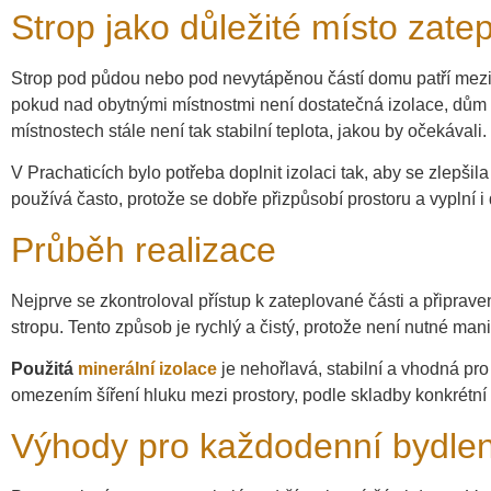
Strop jako důležité místo zatep
Strop pod půdou nebo pod nevytápěnou částí domu patří mezi k
pokud nad obytnými místnostmi není dostatečná izolace, dům zt
místnostech stále není tak stabilní teplota, jakou by očekávali.
V Prachaticích bylo potřeba doplnit izolaci tak, aby se zlepši
používá často, protože se dobře přizpůsobí prostoru a vyplní i 
Průběh realizace
Nejprve se zkontroloval přístup k zateplované části a připrave
stropu. Tento způsob je rychlý a čistý, protože není nutné man
Použitá
minerální izolace
je nehořlavá, stabilní a vhodná pr
omezením šíření hluku mezi prostory, podle skladby konkrétní
Výhody pro každodenní bydlen