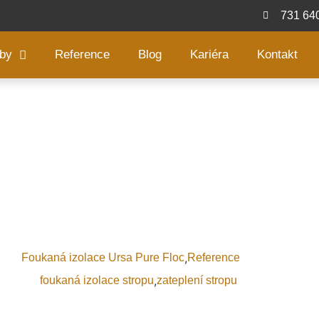
731 64
žby
Reference
Blog
Kariéra
Kontakt
izolace stropu Prachatice
,
lace:
Foukaná izolace Ursa Pure Floc
Reference
,
 izolace:
foukaná izolace stropu
zateplení stropu