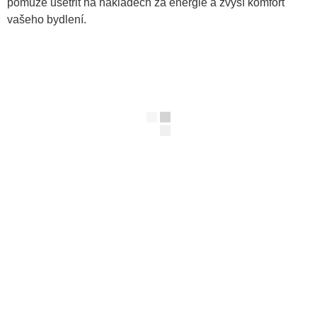
pomůže ušetřit na nákladech za energie a zvýší komfort
vašeho bydlení.