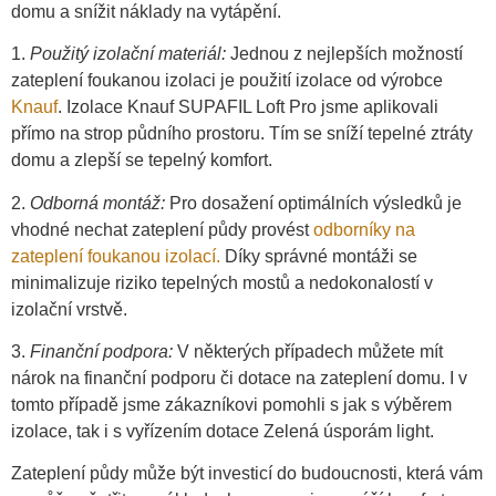
domu a snížit náklady na vytápění.
1.⁠ ⁠
Použitý izolační materiál:
Jednou z nejlepších možností
zateplení foukanou izolaci je použití izolace od výrobce
Knauf
. Izolace Knauf SUPAFIL Loft Pro jsme aplikovali
přímo na strop půdního prostoru. Tím se sníží tepelné ztráty
domu a zlepší se tepelný komfort.
2.⁠ ⁠
Odborná montáž:
Pro dosažení optimálních výsledků je
vhodné nechat zateplení půdy provést
odborníky na
zateplení foukanou izolací.
Díky správné montáži se
minimalizuje riziko tepelných mostů a nedokonalostí v
izolační vrstvě.
3.⁠ ⁠
Finanční podpora:
V některých případech můžete mít
nárok na finanční podporu či dotace na zateplení domu. I v
tomto případě jsme zákazníkovi pomohli s jak s výběrem
izolace, tak i s vyřízením dotace Zelená úsporám light.
Zateplení půdy může být investicí do budoucnosti, která vám