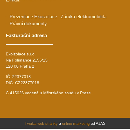
Prezentace Ekoizolace
Záruka elektromobilita
Právní dokumenty
Fakturační adresa
Ekoizolace s.r.o.
Na Folimance 2155/15
120 00 Praha 2
IČ: 22377018
DIČ: CZ22377018
C 415626 vedená u Městského soudu v Praze
Tvorba web stránky
a
online marketing
od AJAS