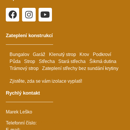
Zateplení konstrukcí
Bungalov
Garáž
Klenutý strop
Krov
Podkroví
Půda
Strop
Střecha
Stará střecha
Šikmá dutina
Trámový strop
Zateplení střechy bez sundání krytiny
Zjistěte, zda se vám izolace vyplatí!
Rychlý kontakt
Marek Leško
Telefonní číslo:
+420 731 640 466
E-mail:
info@ekoizolace.cz