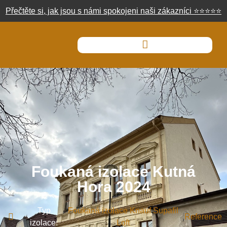
Přečtěte si, jak jsou s námi spokojeni naši zákazníci
⭐
⭐
⭐
⭐
⭐
Foukaná izolace Kutná
Hora 2024
Typ
Foukaná izolace Knauf Supafil
,
Reference
izolace:
Loft