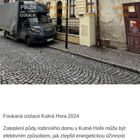
Použití
mezistropní
sedlová
zateplení
,
,
izolace:
prostor
střecha
půdy
Foukaná izolace Kutná Hora 2024
Zateplení půdy rodinného domu v Kutné Hoře může být
efektivním způsobem, jak zlepšit energetickou účinnost