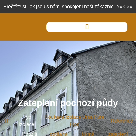
Přečtěte si, jak jsou s námi spokojeni naši zákazníci
⭐
⭐
⭐
⭐
⭐
Zateplení pochozí půdy
Typ
Foukaná izolace Ursa Pure
,
Reference
izolace:
Floc
Použití
podlaha
šikmá
zateplení