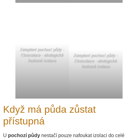
Zateplení pochozí půdy -
Ekoizolace - ekologické
Zateplení pochozí půdy -
foukané izolace
Ekoizolace - ekologické
foukané izolace
Když má půda zůstat
přístupná
U
pochozí půdy
nestačí pouze nafoukat izolaci do celé