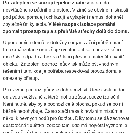
Po zateplení se snižují tepelné ztráty
směrem do
nevytápěného půdního prostoru. V zimě se obytné místnosti
pod půdou pomaleji ochlazují a vytápění nemusí dohánět
zbytečné úniky tepla.
V létě naopak izolace pomáhá
zpomalit prostup tepla z přehřáté střechy dolů do domu.
U podobných domů je důležitý i organizační průběh prací.
Foukaná izolace umožňuje rychlou aplikaci bez velkého
množství odpadu a bez složitého přesunu materiálu uvnitř
objektu. Zateplení pochozí půdy tak může být vhodným
řešením i tam, kde je potřeba respektovat provoz domu a
omezený přístup.
Při návrhu pochozí půdy je dobré rozlišit, které části budou
opravdu využívané a které mohou zůstat pouze izolační.
Není nutné, aby byla pochozí celá plocha, pokud se po ní
běžně nepohybuje. Často stačí trasa k revizním místům a
několik pevných bodů pro údržbu. Díky tomu se dá zachovat
dostatečná tloušťka izolace tam, kde má největší význam, a
současně zůstane půda praktická pro běžný provoz domu.