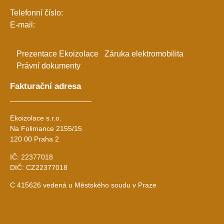
Telefonní číslo:
+420 731 640 466
E-mail:
info@ekoizolace.cz
Prezentace Ekoizolace
Záruka elektromobilita
Právní dokumenty
Fakturační adresa
Ekoizolace s.r.o.
Na Folimance 2155/15
120 00 Praha 2
IČ: 22377018
DIČ: CZ22377018
C 415626 vedená u Městského soudu v Praze