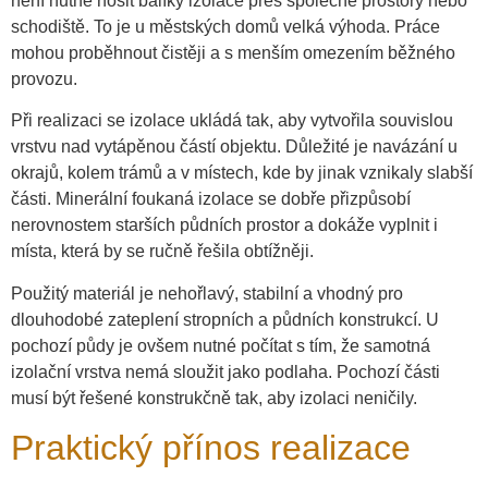
není nutné nosit balíky izolace přes společné prostory nebo
schodiště. To je u městských domů velká výhoda. Práce
mohou proběhnout čistěji a s menším omezením běžného
provozu.
Při realizaci se izolace ukládá tak, aby vytvořila souvislou
vrstvu nad vytápěnou částí objektu. Důležité je navázání u
okrajů, kolem trámů a v místech, kde by jinak vznikaly slabší
části. Minerální foukaná izolace se dobře přizpůsobí
nerovnostem starších půdních prostor a dokáže vyplnit i
místa, která by se ručně řešila obtížněji.
Použitý materiál je nehořlavý, stabilní a vhodný pro
dlouhodobé zateplení stropních a půdních konstrukcí. U
pochozí půdy je ovšem nutné počítat s tím, že samotná
izolační vrstva nemá sloužit jako podlaha. Pochozí části
musí být řešené konstrukčně tak, aby izolaci neničily.
Praktický přínos realizace