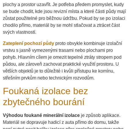
plochy a prostor uzavřít. Je potřeba předem promyslet, kudy
se bude chodit, kde jsou revizní místa a které části půdy mají
zůstat použitelné pro běžnou údržbu. Pokud by se po izolaci
chodilo přímo, materiál by se mohl stlačovat a ztrácet část
svých vlastností.
Zateplení pochozí půdy
proto obvykle kombinuje izolační
vrstvu s jasně vymezenými trasami nebo plochami pro
pohyb. Hlavním cílem je omezit tepelné ztráty stropem pod
půdou, ale zároveň zachovat praktické využití prostoru. U
větších objektů je to důležité i kvůli přístupu ke komínu,
střešním prvkům nebo technickým rozvodům.
Foukaná izolace bez
zbytečného bourání
Výhodou foukané minerální izolace
je způsob aplikace.
Materiál se dopravuje hadicí z auta přímo do domu, takže