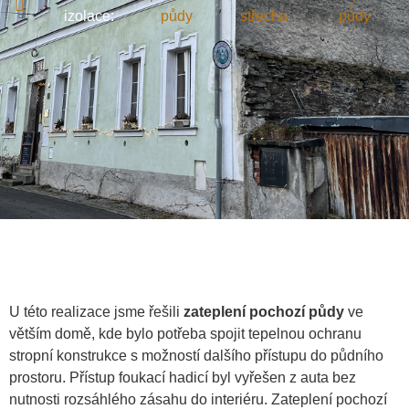
,
,
izolace:
půdy
střecha
půdy
U této realizace jsme řešili
zateplení pochozí půdy
ve
větším domě, kde bylo potřeba spojit tepelnou ochranu
stropní konstrukce s možností dalšího přístupu do půdního
prostoru. Přístup foukací hadicí byl vyřešen z auta bez
nutnosti rozsáhlého zásahu do interiéru. Zateplení pochozí