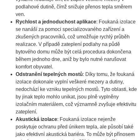
podlahové dutině, čímž snižuje přenos tepla směrem
ven.
Rychlost a jednoduchost aplikace
: Foukaná izolace
se nanáší za pomoci specializovaného zařízení a
zkušených pracovníků, což umožňuje rychlý průběh
realizace. V případě zateplení podlahy na půdě
bytového domu může být celá procedura dokončena
během jednoho dne, aniž by bylo nutné narušovat
komfort obyvatel.
Odstranění tepelných mostů
: Díky tomu, že foukaná
izolace dokonale vyplní veškeré mezery a dutiny,
nedochází ke vzniku tepelných mostů. Tyto oblasti, kde
by jinak teplo mohlo unikat, jsou plně vyplněny
izolačním materiálem, což významně zvyšuje efektivitu
zateplení.
Akustická izolace
: Foukaná izolace nejenže
poskytuje ochranu před únikem tepla, ale působí také
jako efektivní akustická bariéra. To může být přínosem