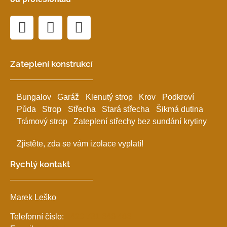
Zateplení konstrukcí
Bungalov
Garáž
Klenutý strop
Krov
Podkroví
Půda
Strop
Střecha
Stará střecha
Šikmá dutina
Trámový strop
Zateplení střechy bez sundání krytiny
Zjistěte, zda se vám izolace vyplatí!
Rychlý kontakt
Marek Leško
Telefonní číslo:
+420 731 640 466