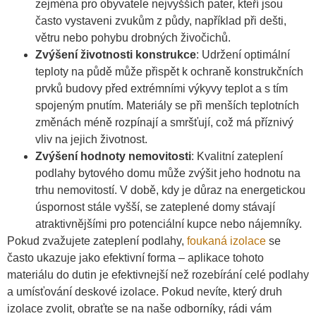
zejména pro obyvatele nejvyšších pater, kteří jsou
často vystaveni zvukům z půdy, například při dešti,
větru nebo pohybu drobných živočichů.
Zvýšení životnosti konstrukce
: Udržení optimální
teploty na půdě může přispět k ochraně konstrukčních
prvků budovy před extrémními výkyvy teplot a s tím
spojeným pnutím. Materiály se při menších teplotních
změnách méně rozpínají a smršťují, což má příznivý
vliv na jejich životnost.
Zvýšení hodnoty nemovitosti
: Kvalitní zateplení
podlahy bytového domu může zvýšit jeho hodnotu na
trhu nemovitostí. V době, kdy je důraz na energetickou
úspornost stále vyšší, se zateplené domy stávají
atraktivnějšími pro potenciální kupce nebo nájemníky.
Pokud zvažujete zateplení podlahy,
foukaná izolace
se
často ukazuje jako efektivní forma – aplikace tohoto
materiálu do dutin je efektivnejší než rozebírání celé podlahy
a umísťování deskové izolace. Pokud nevíte, který druh
izolace zvolit, obraťte se na naše odborníky, rádi vám