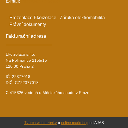
E-mail:
info@ekoizolace.cz
Prezentace Ekoizolace
Záruka elektromobilita
Právní dokumenty
Fakturační adresa
Ekoizolace s.r.o.
Na Folimance 2155/15
120 00 Praha 2
IČ: 22377018
DIČ: CZ22377018
C 415626 vedená u Městského soudu v Praze
Tvorba web stránky
a
online marketing
od AJAS