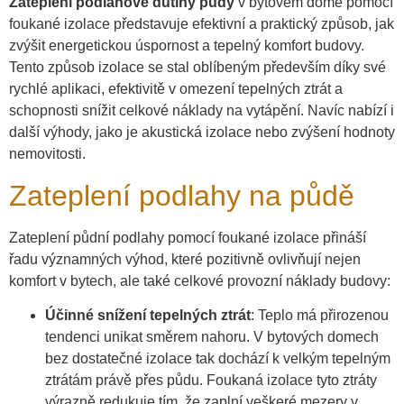
Zateplení podlahové dutiny půdy
v bytovém domě pomocí
foukané izolace představuje efektivní a praktický způsob, jak
zvýšit energetickou úspornost a tepelný komfort budovy.
Tento způsob izolace se stal oblíbeným především díky své
rychlé aplikaci, efektivitě v omezení tepelných ztrát a
schopnosti snížit celkové náklady na vytápění. Navíc nabízí i
další výhody, jako je akustická izolace nebo zvýšení hodnoty
nemovitosti.
Zateplení podlahy na půdě
Zateplení půdní podlahy pomocí foukané izolace přináší
řadu významných výhod, které pozitivně ovlivňují nejen
komfort v bytech, ale také celkové provozní náklady budovy:
Účinné snížení tepelných ztrát
: Teplo má přirozenou
tendenci unikat směrem nahoru. V bytových domech
bez dostatečné izolace tak dochází k velkým tepelným
ztrátám právě přes půdu. Foukaná izolace tyto ztráty
výrazně redukuje tím, že zaplní veškeré mezery v