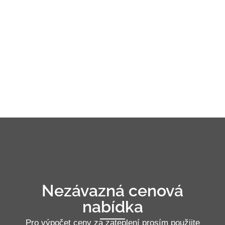
Nezávazná cenová
nabídka
Pro výpočet ceny za zateplení prosím použijte