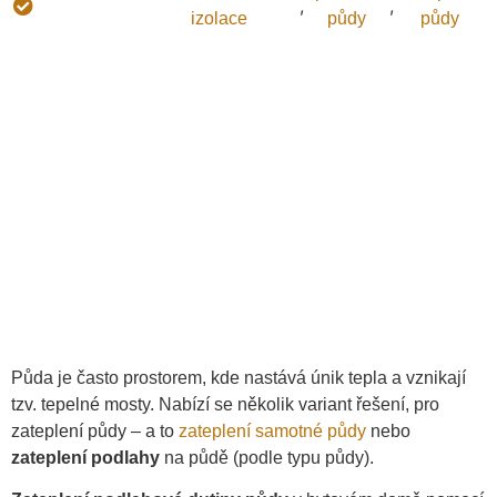
,
,
izolace:
izolace
půdy
půdy
Půda je často prostorem, kde nastává únik tepla a vznikají
tzv. tepelné mosty. Nabízí se několik variant řešení, pro
zateplení půdy – a to
zateplení samotné půdy
nebo
zateplení podlahy
na půdě (podle typu půdy).