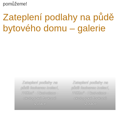
pomůžeme!
Zateplení podlahy na půdě
bytového domu – galerie
Zateplení podlahy na
Zateplení podlahy na
půdě foukanou izolací,
půdě foukanou izolací,
1100m² - Ekoizolace -
1100m² - Ekoizolace -
ekologické foukané
ekologické foukané
izolace
izolace