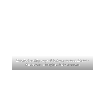
Zateplení podlahy na půdě foukanou izolací, 1100m² -
Ekoizolace - ekologické foukané izolace