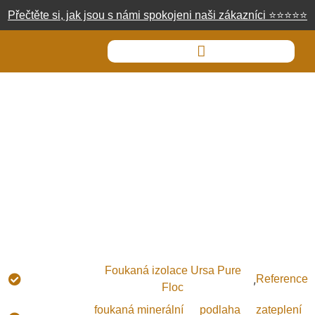
Přečtěte si, jak jsou s námi spokojeni naši zákazníci
⭐
⭐
⭐
⭐
⭐
Zateplení podlahy na půdě
foukanou izolací, 1100m²
Typ
Foukaná izolace Ursa Pure
,
Reference
izolace:
Floc
Použití
foukaná minerální
podlaha
zateplení