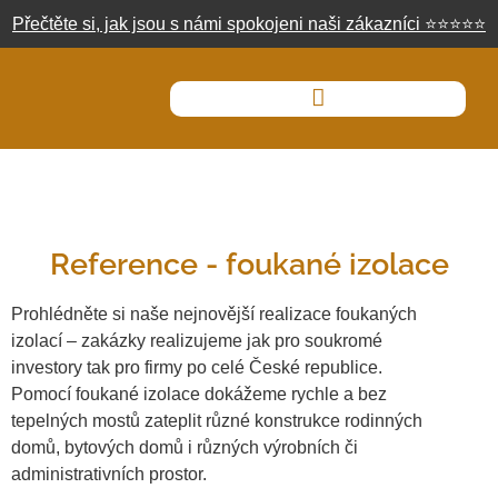
Přečtěte si, jak jsou s námi spokojeni naši zákazníci
⭐
⭐
⭐
⭐
⭐
Reference - foukané izolace
Prohlédněte si naše nejnovější realizace foukaných
izolací – zakázky realizujeme jak pro soukromé
investory tak pro firmy po celé České republice.
Pomocí foukané izolace dokážeme rychle a bez
tepelných mostů zateplit různé konstrukce rodinných
domů, bytových domů i různých výrobních či
administrativních prostor.