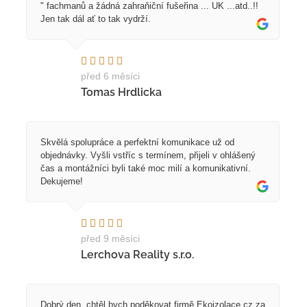
" fachmanů a žádná zahraňiční fušeřina ... UK ...atd..!!
Jen tak dál ať to tak vydrží.
před 6 měsíci
Tomas Hrdlicka
Skvělá spolupráce a perfektní komunikace už od
objednávky. Vyšli vstříc s termínem, přijeli v ohlášený
čas a montážníci byli také moc milí a komunikativní.
Dekujeme!
před 9 měsíci
Lerchova Reality s.r.o.
Dobrý den, chtěl bych poděkovat firmě Ekoizolace.cz za