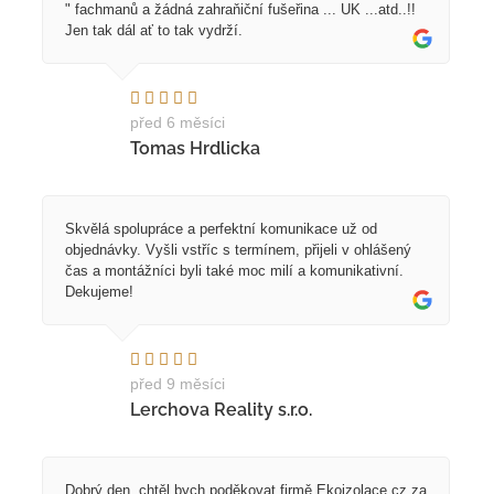
" fachmanů a žádná zahraňiční fušeřina ... UK ...atd..!!
Jen tak dál ať to tak vydrží.
před 6 měsíci
Tomas Hrdlicka
Skvělá spolupráce a perfektní komunikace už od
objednávky. Vyšli vstříc s termínem, přijeli v ohlášený
čas a montážníci byli také moc milí a komunikativní.
Dekujeme!
před 9 měsíci
Lerchova Reality s.r.o.
Dobrý den, chtěl bych poděkovat firmě Ekoizolace.cz za