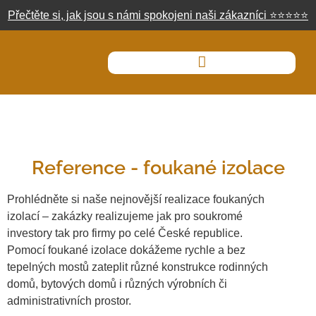
Přečtěte si, jak jsou s námi spokojeni naši zákazníci
⭐
⭐
⭐
⭐
⭐
Reference - foukané izolace
Prohlédněte si naše nejnovější realizace foukaných
izolací – zakázky realizujeme jak pro soukromé
investory tak pro firmy po celé České republice.
Pomocí foukané izolace dokážeme rychle a bez
tepelných mostů zateplit různé konstrukce rodinných
domů, bytových domů i různých výrobních či
administrativních prostor.