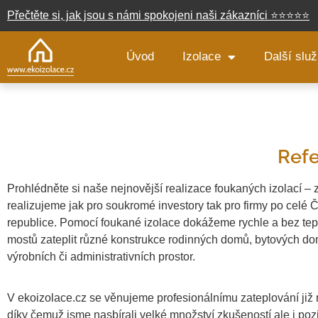
Přečtěte si, jak jsou s námi spokojeni naši zákazníci
⭐
⭐
⭐
⭐
⭐
Úvod
Izolace
Další slu
Refe
Prohlédněte si naše nejnovější realizace foukaných izolací –
realizujeme jak pro soukromé investory tak pro firmy po celé 
republice. Pomocí foukané izolace dokážeme rychle a bez te
mostů zateplit různé konstrukce rodinných domů, bytových do
výrobních či administrativních prostor.
V ekoizolace.cz se věnujeme profesionálnímu zateplování již n
díky čemuž jsme nasbírali velké množství zkušeností ale i pozi