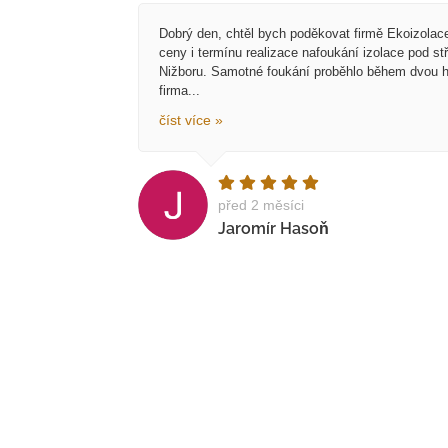
Dobrý den, chtěl bych poděkovat firmě Ekoizolace
ceny i termínu realizace nafoukání izolace pod st
Nižboru. Samotné foukání proběhlo během dvou h
firma...
číst více »
před 2 měsíci
Jaromír Hasoň