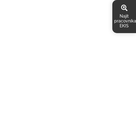
Najít
pracovník
EKIS