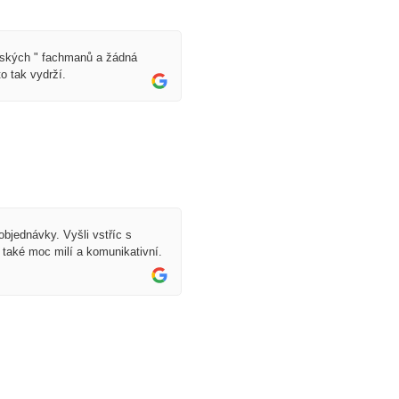
eských " fachmanů a žádná
to tak vydrží.
bjednávky. Vyšli vstříc s
i také moc milí a komunikativní.