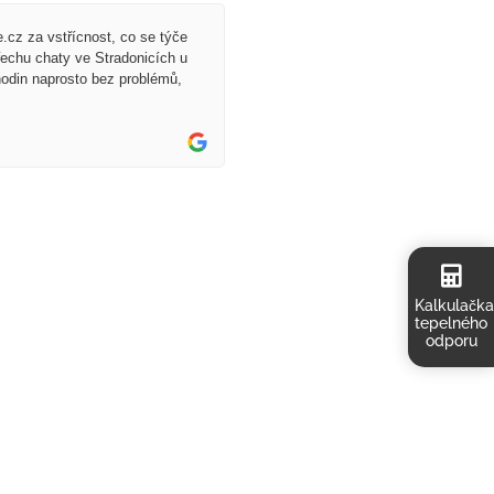
.cz za vstřícnost, co se týče
řechu chaty ve Stradonicích u
odin naprosto bez problémů,
Kalkulačk
tepelného
odporu