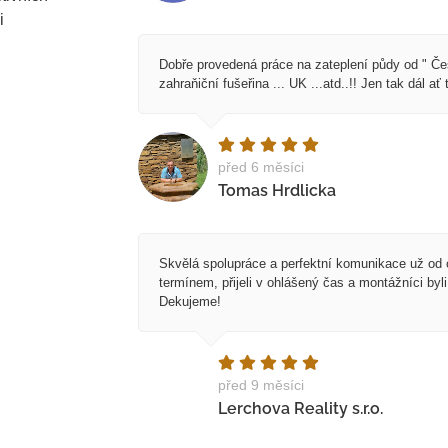
i
Dobře provedená práce na zateplení půdy od " Č
zahraňiční fušeřina ... UK ...atd..!! Jen tak dál ať 
před 6 měsíci
Tomas Hrdlicka
Skvělá spolupráce a perfektní komunikace už od o
termínem, přijeli v ohlášený čas a montážníci byl
Dekujeme!
před 9 měsíci
Lerchova Reality s.r.o.