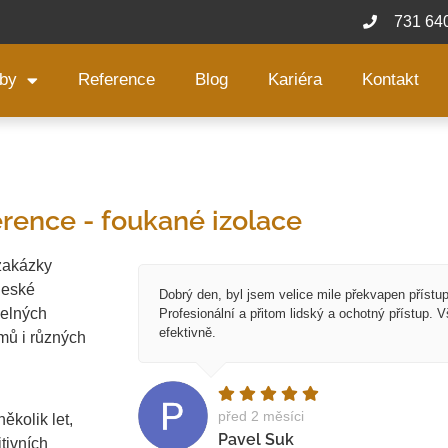
731 64
žby
Reference
Blog
Kariéra
Kontakt
rence - foukané izolace
 zakázky
České
Dobrý den, byl jsem velice mile překvapen přístu
pelných
Profesionální a přitom lidský a ochotný přístup. 
efektivně.
mů i různých
před 2 měsíci
ěkolik let,
Pavel Suk
tivních