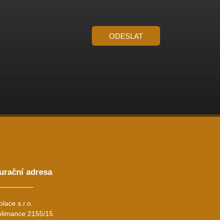
ODESLAT
urační adresa
olace s.r.o.
limance 2155/15