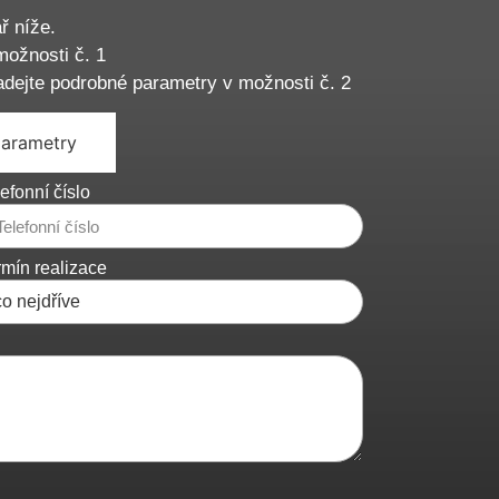
ř níže.
možnosti č. 1
adejte podrobné parametry v možnosti č. 2
parametry
efonní číslo
rmín realizace