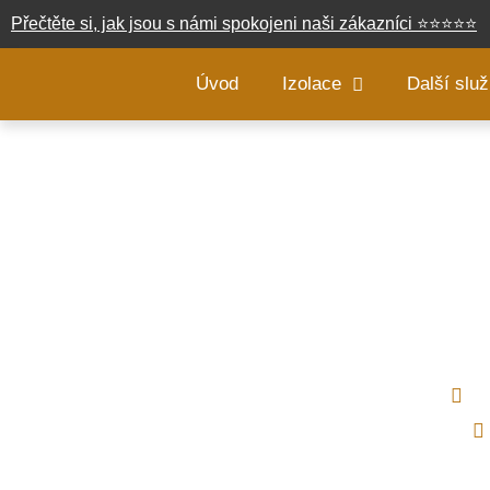
Přečtěte si, jak jsou s námi spokojeni naši zákazníci
⭐
⭐
⭐
⭐
⭐
Úvod
Izolace
Další slu