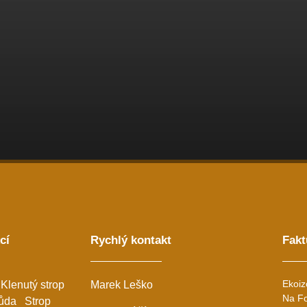
cí
Rychlý kontakt
Fakt
Ekoiz
Klenutý strop
Marek Leško
Na Fo
ůda
Strop