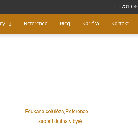
731 64
žby
Reference
Blog
Kariéra
Kontakt
Zateplení stropu
,
Typ izolace:
Foukaná celulóza
Reference
Použití izolace:
stropní dutina v bytě