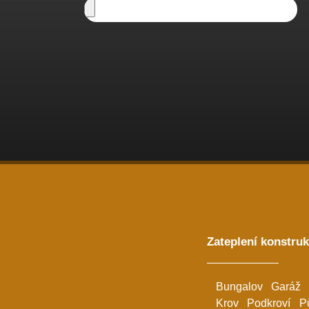
Zateplení konstruk
Bungalov
Garáž
Krov
Podkroví
P