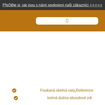
Přečtěte si, jak jsou s námi spokojeni naši zákazníci
⭐
⭐
⭐
⭐
⭐
Zateplení kolmé dutiny
,
Typ izolace:
Foukaná skelná vata
Reference
Použití izolace:
kolmá dutina obvodové zdi