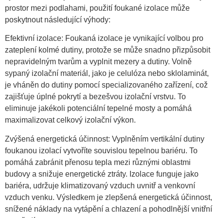
prostor mezi podlahami, použití foukané izolace může
poskytnout následující výhody:
Efektivní izolace: Foukaná izolace je vynikající volbou pro
zateplení kolmé dutiny, protože se může snadno přizpůsobit
nepravidelným tvarům a vyplnit mezery a dutiny. Volně
sypaný izolační materiál, jako je celulóza nebo sklolaminát,
je vháněn do dutiny pomocí specializovaného zařízení, což
zajišťuje úplné pokrytí a bezešvou izolační vrstvu. To
eliminuje jakékoli potenciální tepelné mosty a pomáhá
maximalizovat celkový izolační výkon.
Zvýšená energetická účinnost: Vyplněním vertikální dutiny
foukanou izolací vytvoříte souvislou tepelnou bariéru. To
pomáhá zabránit přenosu tepla mezi různými oblastmi
budovy a snižuje energetické ztráty. Izolace funguje jako
bariéra, udržuje klimatizovaný vzduch uvnitř a venkovní
vzduch venku. Výsledkem je zlepšená energetická účinnost,
snížené náklady na vytápění a chlazení a pohodlnější vnitřní