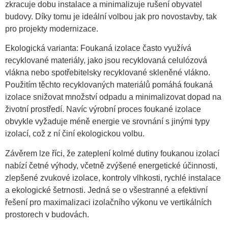
zkracuje dobu instalace a minimalizuje rušení obyvatel
budovy. Díky tomu je ideální volbou jak pro novostavby, tak
pro projekty modernizace.
Ekologická varianta: Foukaná izolace často využívá
recyklované materiály, jako jsou recyklovaná celulózová
vlákna nebo spotřebitelsky recyklované skleněné vlákno.
Použitím těchto recyklovaných materiálů pomáhá foukaná
izolace snižovat množství odpadu a minimalizovat dopad na
životní prostředí. Navíc výrobní proces foukané izolace
obvykle vyžaduje méně energie ve srovnání s jinými typy
izolací, což z ní činí ekologickou volbu.
Závěrem lze říci, že zateplení kolmé dutiny foukanou izolací
nabízí četné výhody, včetně zvýšené energetické účinnosti,
zlepšené zvukové izolace, kontroly vlhkosti, rychlé instalace
a ekologické šetrnosti. Jedná se o všestranné a efektivní
řešení pro maximalizaci izolačního výkonu ve vertikálních
prostorech v budovách.