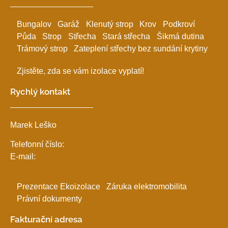
Bungalov
Garáž
Klenutý strop
Krov
Podkroví
Půda
Strop
Střecha
Stará střecha
Šikmá dutina
Trámový strop
Zateplení střechy bez sundání krytiny
Zjistěte, zda se vám izolace vyplatí!
Rychlý kontakt
Marek Leško
Telefonní číslo:
+420 731 640 466
E-mail:
info@ekoizolace.cz
Prezentace Ekoizolace
Záruka elektromobilita
Právní dokumenty
Fakturační adresa