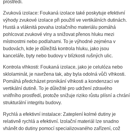
prostředí.
Zvuková izolace: Foukaná izolace také poskytuje efektivní
výhody zvukové izolace při použití ve vertikálních dutinách.
Hustá a vláknitá povaha izolačního materiálu pomáhá
pohlcovat zvukové vlny a snižovat přenos hluku mezi
místnostmi nebo podlahami. To je výhodné zejména v
budovách, kde je důležitá kontrola hluku, jako jsou
kanceláře, byty nebo budovy v blízkosti rušných ulic.
Kontrola vlhkosti: Foukaná izolace, jako je celulóza nebo
sklolaminát, je navržena tak, aby byla odolná vůči vlhkosti.
Pomáhá předcházet pronikání vlhkosti a kondenzaci ve
vertikální dutině. To je důležité pro udržení zdravého
vnitřního prostředí, protože snižuje riziko růstu plísní a chrání
strukturální integritu budovy.
Rychlá a efektivní instalace: Zateplení kolmé dutiny je
relativně rychlá a efektivní. Izolační materiál lze snadno
vhánět do dutiny pomocí specializovaného zařízení, což