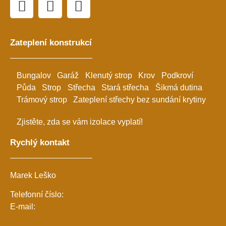
Zateplení konstrukcí
Bungalov
Garáž
Klenutý strop
Krov
Podkroví
Půda
Strop
Střecha
Stará střecha
Šikmá dutina
Trámový strop
Zateplení střechy bez sundání krytiny
Zjistěte, zda se vám izolace vyplatí!
Rychlý kontakt
Marek Leško
Telefonní číslo:
+420 731 640 466
E-mail:
info@ekoizolace.cz