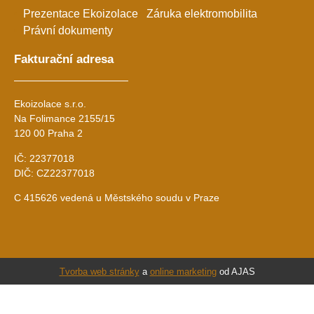
Prezentace Ekoizolace
Záruka elektromobilita
Právní dokumenty
Fakturační adresa
Ekoizolace s.r.o.
Na Folimance 2155/15
120 00 Praha 2
IČ: 22377018
DIČ: CZ22377018
C 415626 vedená u Městského soudu v Praze
Tvorba web stránky
a
online marketing
od AJAS