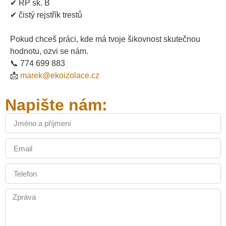
✔ ŘP sk. B
✔ čistý rejstřík trestů
Pokud chceš práci, kde má tvoje šikovnost skutečnou
hodnotu, ozvi se nám.
📞 774 699 883
📩
marek@ekoizolace.cz
Napište nám: