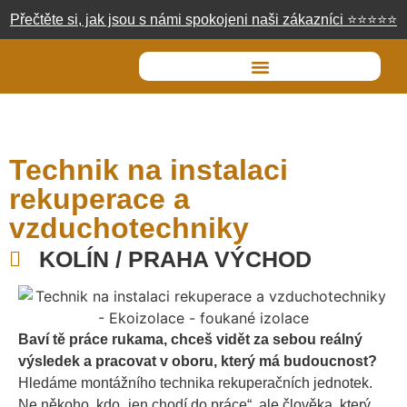
Přečtěte si, jak jsou s námi spokojeni naši zákazníci
⭐
⭐
⭐
⭐
⭐
Technik na instalaci
rekuperace a
vzduchotechniky
KOLÍN / PRAHA VÝCHOD
Baví tě práce rukama, chceš vidět za sebou reálný
výsledek a pracovat v oboru, který má budoucnost?
Hledáme montážního technika rekuperačních jednotek.
Ne někoho, kdo „jen chodí do práce“, ale člověka, který