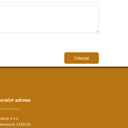
Odeslat
urační adresa
olace s.r.o.
limance 2155/15