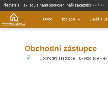
Přečtěte si, jak jsou s námi spokojeni naši zákazníci
⭐
⭐
⭐
⭐
⭐
Úvod
Izolace
Další slu
Obchodní zástupce