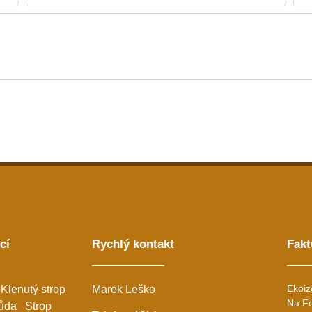
cí
Rychlý kontakt
Fakt
Ekoiz
Klenutý strop
Marek Leško
Na Fo
ůda
Strop