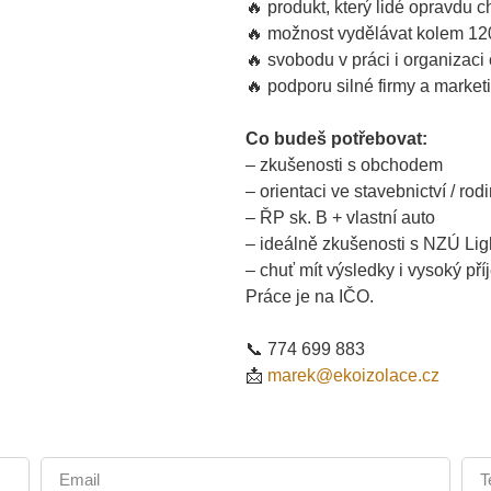
🔥 produkt, který lidé opravdu ch
🔥 možnost vydělávat kolem 1
🔥 svobodu v práci i organizaci
🔥 podporu silné firmy a market
Co budeš potřebovat:
– zkušenosti s obchodem
– orientaci ve stavebnictví / r
– ŘP sk. B + vlastní auto
– ideálně zkušenosti s NZÚ Lig
– chuť mít výsledky i vysoký pří
Práce je na IČO.
📞 774 699 883
📩
marek@ekoizolace.cz