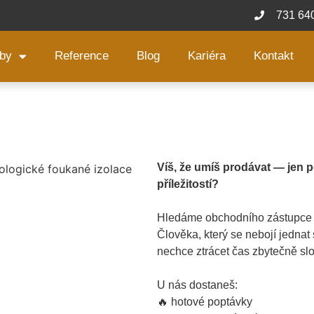
731 64
žby
Reference
Blog
Kariéra
Kontakt
Víš, že umíš prodávat — jen 
příležitostí?
Hledáme obchodního zástupce 
Člověka, který se nebojí jedna
nechce ztrácet čas zbytečně sl
U nás dostaneš:
🔥 hotové poptávky