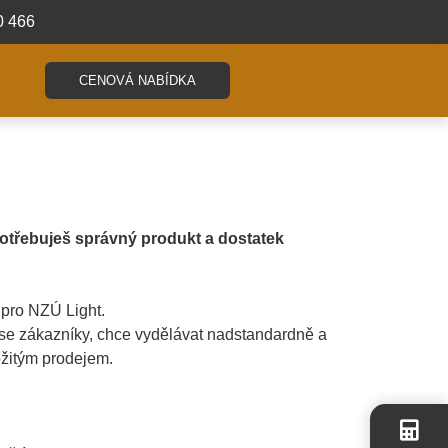
0 466
CENOVÁ NABÍDKA
potřebuješ správný produkt a dostatek
pro NZÚ Light.
t se zákazníky, chce vydělávat nadstandardně a
ožitým prodejem.