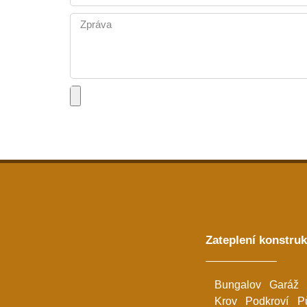
Zateplení konstruk
Bungalov
Garáž
Krov
Podkroví
P