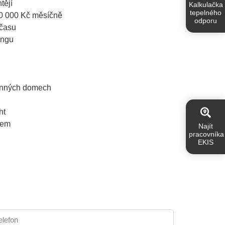
tějí
Kalkulačka
tepelného
20 000 Kč měsíčně
odporu
 času
ingu
odinných domech
ht
jem
Najít
pracovníka
EKIS