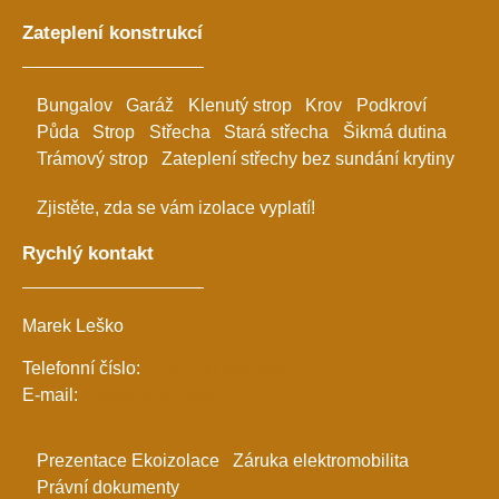
Zateplení konstrukcí
Bungalov
Garáž
Klenutý strop
Krov
Podkroví
Půda
Strop
Střecha
Stará střecha
Šikmá dutina
Trámový strop
Zateplení střechy bez sundání krytiny
Zjistěte, zda se vám izolace vyplatí!
Rychlý kontakt
Marek Leško
Telefonní číslo:
+420 731 640 466
E-mail:
info@ekoizolace.cz
Prezentace Ekoizolace
Záruka elektromobilita
Právní dokumenty