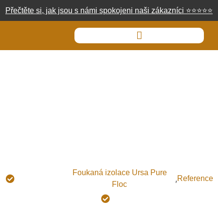
Přečtěte si, jak jsou s námi spokojeni naši zákazníci
⭐
⭐
⭐
⭐
⭐
Foukaná izolace Sedlčany
Typ
Foukaná izolace Ursa Pure
,
Reference
izolace:
Floc