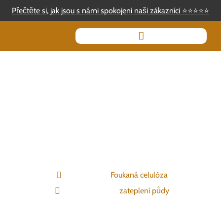
Přečtěte si, jak jsou s námi spokojeni naši zákazníci
⭐
⭐
⭐
⭐
⭐
Foukaná izolace Prostějov
Typ izolace:
Foukaná celulóza
Použití izolace:
zateplení půdy