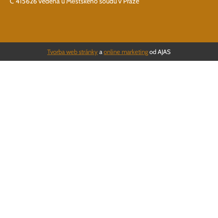
C 415626 vedená u Městského soudu v Praze
Tvorba web stránky
a
online marketing
od AJAS