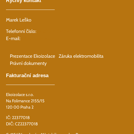
Rychlý kontakt
Marek Leško
Telefonní číslo:
+420 731 640 466
E-mail:
info@ekoizolace.cz
Prezentace Ekoizolace
Záruka elektromobilita
Právní dokumenty
Fakturační adresa
Ekoizolace s.r.o.
Na Folimance 2155/15
120 00 Praha 2
IČ: 22377018
DIČ: CZ22377018