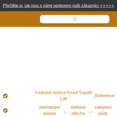
Přečtěte si, jak jsou s námi spokojeni naši zákazníci
⭐
⭐
⭐
⭐
⭐
Foukaná izolace Plzeň
Typ
Foukaná izolace Knauf Supafil
,
Reference
izolace:
Loft
Použití
mezistropní
sedlová
zateplení
,
,
izolace:
prostor
střecha
půdy