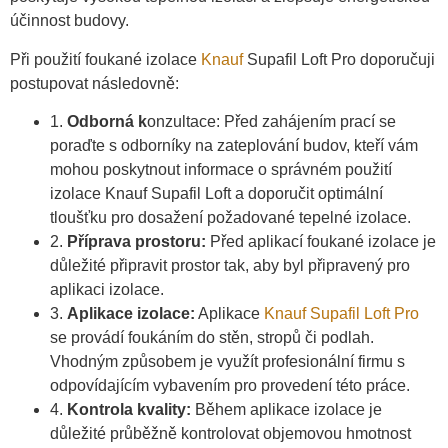
účinnost budovy.
Při použití foukané izolace
Knauf
Supafil Loft Pro doporučuji
postupovat následovně:
1.⁠
⁠Odborná k
onzultace: Před zahájením prací se
poraďte s odborníky na zateplování budov, kteří vám
mohou poskytnout informace o správném použití
izolace Knauf Supafil Loft a doporučit optimální
tloušťku pro dosažení požadované tepelné izolace.
2.⁠ ⁠
Příprava prostoru:
Před aplikací foukané izolace je
důležité připravit prostor tak, aby byl připravený pro
aplikaci izolace.
3.⁠ ⁠
Aplikace izolace:
Aplikace
Knauf Supafil Loft Pro
se provádí foukáním do stěn, stropů či podlah.
Vhodným způsobem je využít profesionální firmu s
odpovídajícím vybavením pro provedení této práce.
4.⁠
⁠Kontrola kvality:
Během aplikace izolace je
důležité průběžně kontrolovat objemovou hmotnost