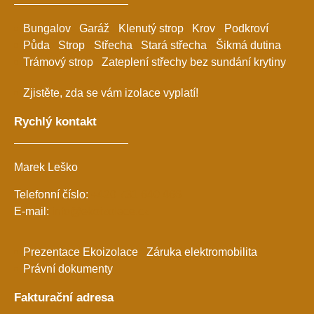
Bungalov
Garáž
Klenutý strop
Krov
Podkroví
Půda
Strop
Střecha
Stará střecha
Šikmá dutina
Trámový strop
Zateplení střechy bez sundání krytiny
Zjistěte, zda se vám izolace vyplatí!
Rychlý kontakt
Marek Leško
Telefonní číslo:
+420 731 640 466
E-mail:
info@ekoizolace.cz
Prezentace Ekoizolace
Záruka elektromobilita
Právní dokumenty
Fakturační adresa