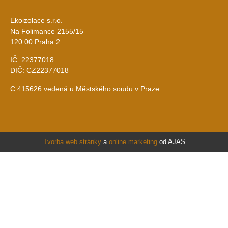
Ekoizolace s.r.o.
Na Folimance 2155/15
120 00 Praha 2
IČ: 22377018
DIČ: CZ22377018
C 415626 vedená u Městského soudu v Praze
Tvorba web stránky
a
online marketing
od AJAS