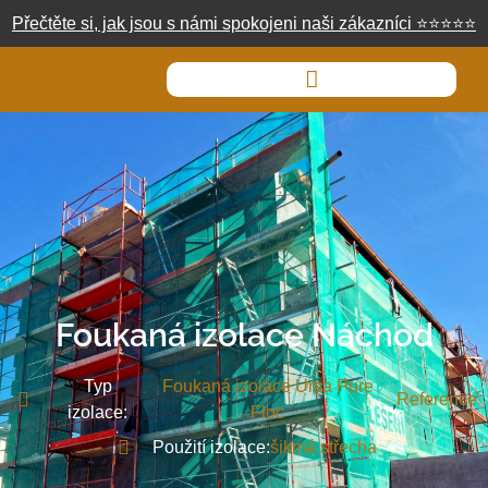
Přečtěte si, jak jsou s námi spokojeni naši zákazníci
⭐
⭐
⭐
⭐
⭐
Foukaná izolace Náchod
Typ
Foukaná izolace Ursa Pure
,
Reference
izolace:
Floc
Použití izolace:
šikmá střecha