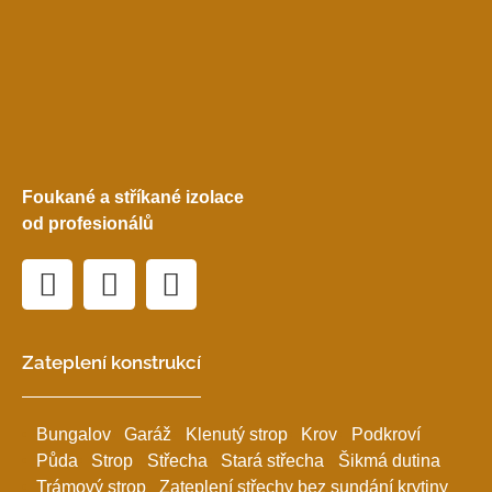
Foukané a stříkané izolace
od profesionálů
Zateplení konstrukcí
Bungalov
Garáž
Klenutý strop
Krov
Podkroví
Půda
Strop
Střecha
Stará střecha
Šikmá dutina
Trámový strop
Zateplení střechy bez sundání krytiny