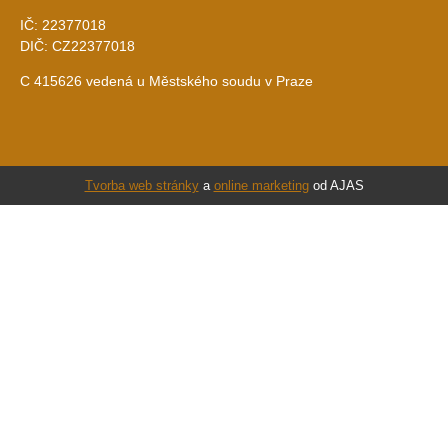
IČ: 22377018
DIČ: CZ22377018
C 415626 vedená u Městského soudu v Praze
Tvorba web stránky
a
online marketing
od AJAS