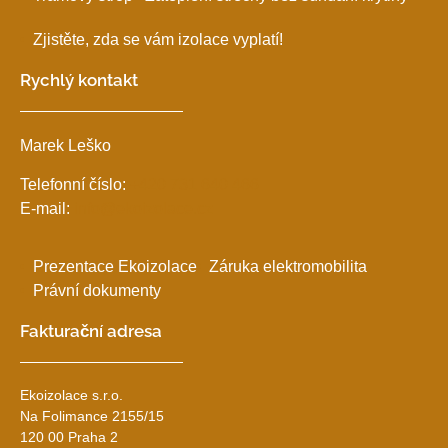
Zjistěte, zda se vám izolace vyplatí!
Rychlý kontakt
Marek Leško
Telefonní číslo:
+420 731 640 466
E-mail:
info@ekoizolace.cz
Prezentace Ekoizolace
Záruka elektromobilita
Právní dokumenty
Fakturační adresa
Ekoizolace s.r.o.
Na Folimance 2155/15
120 00 Praha 2