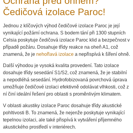
Ochrana před ohněm?
Čedičová izolace Paroc!
Jednou z klíčových výhod čedičové izolace Paroc je její
vynikající požární ochrana. S bodem tání při 1300 stupních
Celsia poskytuje čedičová izolace Paroc klid a bezpečnost v
případě požáru. Dosahuje třídy reakce na oheň A1, což
znamená, že je
nehořlavá izolace
a nepřispívá k šíření ohně.
Další výhodou je vysoká kvalita provedení. Tato izolace
dosahuje třídy sesedání S1/S2, což znamená, že je stabilní
a nepodléhá sesedání. Hydrofobizovaná povrchová úprava
umožňuje čedičové izolaci efektivně odolávat vlhkosti, což z
ní činí ideální řešení pro oblasti s proměnlivým klimatem.
V oblasti akustiky izolace Paroc dosahuje třídy akustické
pohltivosti B. To znamená, že nejenže poskytuje vynikající
tepelnou izolaci, ale také přispívá k vytváření příjemného
akustického prostředí v interiérech.