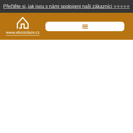
Přečtěte si, jak jsou s námi spokojeni naši zákazníci
⭐
⭐
⭐
⭐
⭐
Čedičová izolace Paroc
jako bezpečná, učinná a
spolehlivá volba pro vaši
domácnost